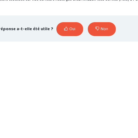
réponse a-t-elle été utile ?
Oui
Non