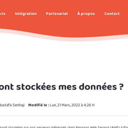
rix
Intégration
Partenariat
À propos
Contact
ont stockées mes données ?
ustafa Senhaji
Modifié le :
Lun, 21 Mars, 2022 à 4:26 H
sont stockées sur nos serveurs hébergés chez Amazon Web Service (AWS) à Par