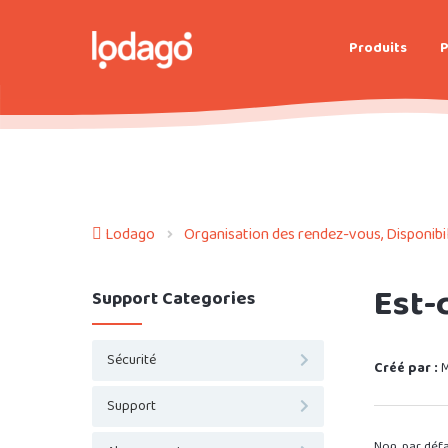
Produits
P
Lodago
Organisation des rendez-vous, Disponibili
Est-
Support Categories
Sécurité
Créé par :
M
Support
Non, par défa