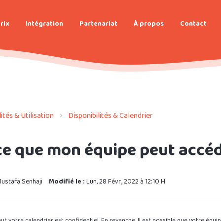
rix
Intégration
Partenariat
À propos
Contact
tés & Utilisation
Disponibilités & Calendrier
ce que mon équipe peut accéd
ustafa Senhaji
Modifié le :
Lun, 28 Févr., 2022 à 12:10 H
ut votre calendrier est confidentiel. En revanche, Il est possible que votre équi