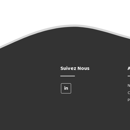
Suivez Nous
N
C
P