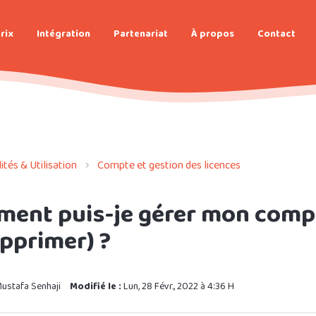
rix
Intégration
Partenariat
À propos
Contact
tés & Utilisation
Compte et gestion des licences
ent puis-je gérer mon compte
upprimer) ?
ustafa Senhaji
Modifié le :
Lun, 28 Févr., 2022 à 4:36 H