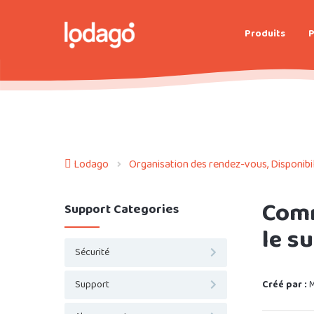
Produits
P
Lodago
Organisation des rendez-vous, Disponibili
Comm
Support Categories
le s
Sécurité
Support
Créé par :
M