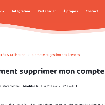
rix
Intégration
Partenariat
À propos
Contact
tés & Utilisation
Compte et gestion des licences
ent supprimer mon compte 
ustafa Senhaji
Modifié le :
Lun, 28 Févr., 2022 à 4:40 H
vous désabonner à tout moment depuis votre compte Lodago dans l’onglet « Ge