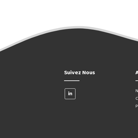
Suivez Nous
N
C
P