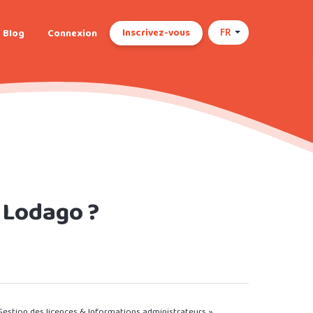
Inscrivez-vous
Blog
Connexion
FR
Lodago ?
stion des licences & Informations administrateurs ».