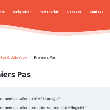
rix
Intégration
Partenariat
À propos
Contact
tés & Utilisation
Premiers Pas
iers Pas
mment installer la clé API Lodago ?
mment installer la solution sur mon CRM/logiciel ?