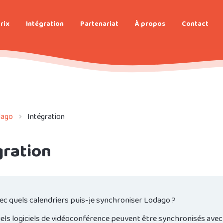
rix
Intégration
Partenariat
À propos
Contact
dago
Intégration
gration
ec quels calendriers puis-je synchroniser Lodago ?
els logiciels de vidéoconférence peuvent être synchronisés ave