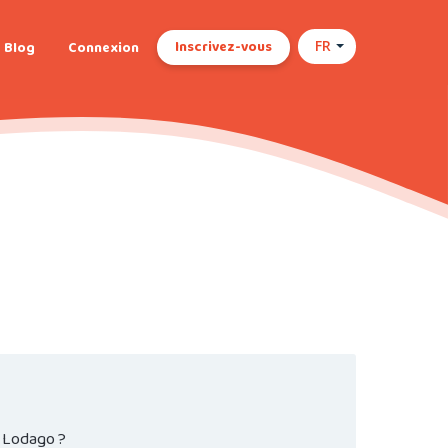
Inscrivez-vous
Blog
Connexion
FR
c Lodago ?